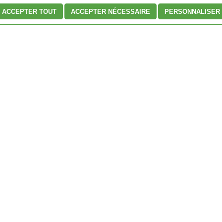
ACCEPTER TOUT
ACCEPTER NÉCESSAIRE
PERSONNALISER
isation
du site Agrométéo Québec ont été déplacées. Nous vous rappelons qu'en f
s vous demandons donc d'en faire la lecture
ici
avant de poursuivre votre consult
Que pensez-vous du site?
Formation
AgroMétéo