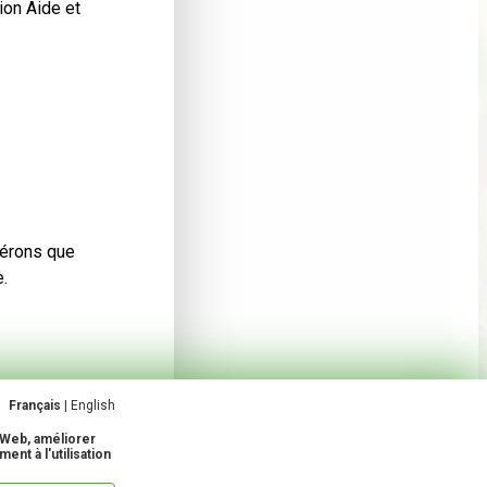
ion Aide et
pérons que
e.
Français
|
English
 Web, améliorer
ent à l'utilisation