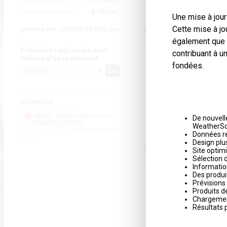
8:08 pm
Coucher du soleil:
Une mise à jour
Cette mise à jo
Produits les plus co
Dernière obs.:2026/08/09 3:00 am
également que c
Prévisions agricoles avec
contribuant à 
indices d'assèchement
fondées.
Nouvelles
Alerte : Communiqué Cartes
De nouvell
fusariose de l’épi
WeatherSc
Publié le 2026-06-18
Données r
Design plus
Pluie journalière
Site optimi
Sélection 
Informatio
Des produi
Prévisions
Produits 
Chargemen
Résultats 