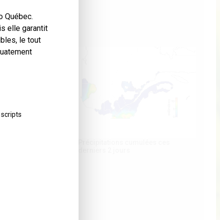
éo Québec.
 elle garantit
bles, le tout
quatement
scripts
Précipitations cumulées ces
derniers 2 jours