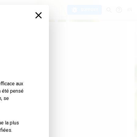
cumentation
SUPPORT
EN
fficace aux
 a été pensé
n, se
ue la plus
fiées.