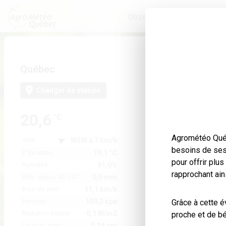
Observations et prévision
Québec
Changer de station
20,6
°C
Agrométéo Québ
WSW à 7 km/h
Vent
besoins de ses 
19,1 °C
P. de rosée:
pour offrir plu
91,0%
Humidité:
rapprochant ains
0,0 mm
Préc. depuis 00 UTC:
11,1 km/h
Bour. de vent:
100,3 kpa
Pression:
Grâce à cette év
-0,1 W/m2
Radiation solaire:
proche et de bé
5:34 am
Lever du soleil: