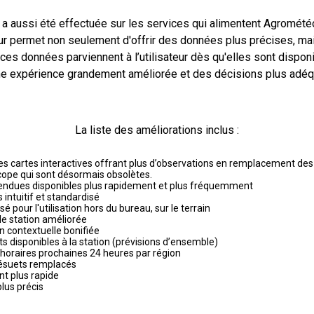
 a aussi été effectuée sur les services qui alimentent Agromét
ur permet non seulement d'offrir des données plus précises, mais
nsultés
es données parviennent à l’utilisateur dès qu'elles sont disponi
une expérience grandement améliorée et des décisions plus adé
La liste des améliorations inclus :
es cartes interactives offrant plus d’observations en remplacement des 
ope qui sont désormais obsolètes.
endues disponibles plus rapidement et plus fréquemment
 intuitif et standardisé
Deg-jrs - écart à la moyenne
UTM
sé pour l'utilisation hors du bureau, sur le terrain
de station améliorée
n contextuelle bonifiée
ts disponibles à la station (prévisions d’ensemble)
 horaires prochaines 24 heures par région
désuets remplacés
t plus rapide
plus précis