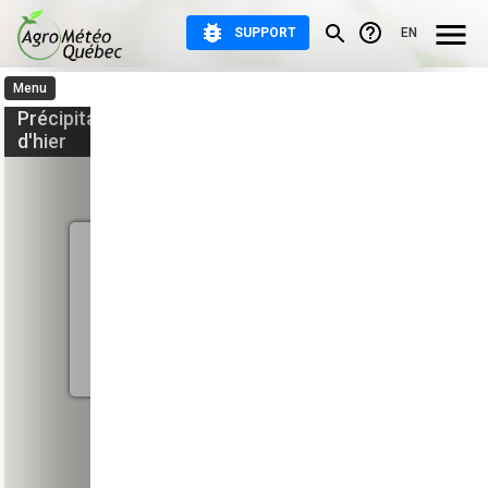
SUPPORT
EN
Menu
Observations et prévisions
Précipitations quotidiennes
Retour à
d'hier
Précipitations
Météo agricole
Atlas agroclimatique
Aide et documentation