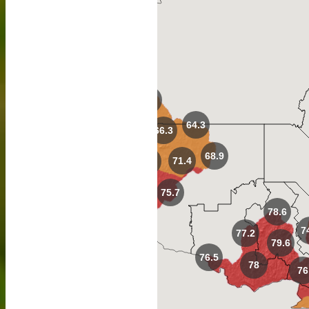
61
64.3
66.3
68.9
71.4
74.1
75.7
73.7
78.6
7
77.2
79.6
76.5
78
76