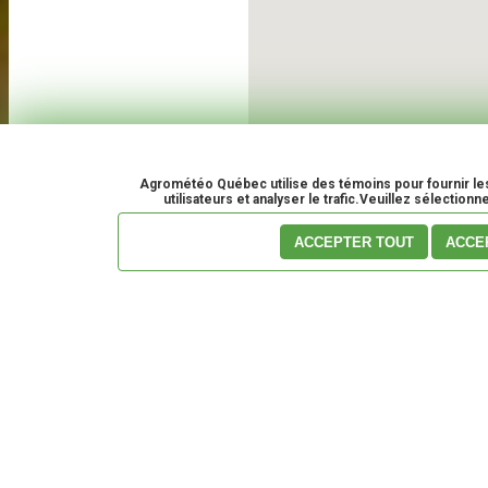
Agrométéo Québec utilise des témoins pour fournir les
utilisateurs et analyser le trafic.Veuillez sélection
ACCEPTER TOUT
ACCE
Veuillez porter attention
Pour votre convenance, les i
d'utilisation
du site Agrométéo