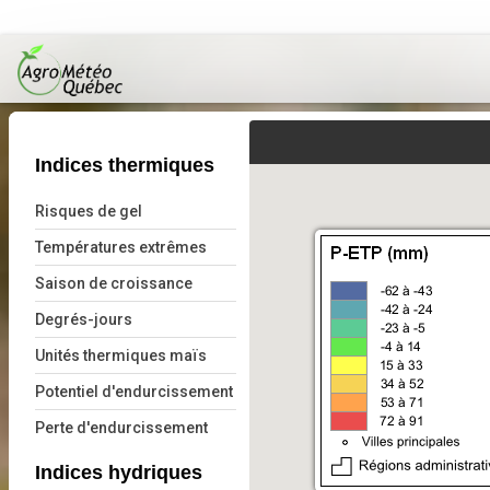
Observations et prévisions
Indices thermiques
Météo agricole
Risques de gel
Atlas agroclimatique
Températures extrêmes
Saison de croissance
Aide et documentation
Degrés-jours
Unités thermiques maïs
Potentiel d'endurcissement
Perte d'endurcissement
Indices hydriques