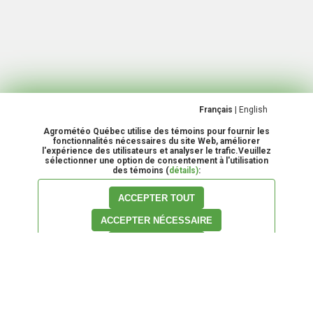
Français
|
English
Agrométéo Québec utilise des témoins pour fournir les
fonctionnalités nécessaires du site Web, améliorer
l'expérience des utilisateurs et analyser le trafic.Veuillez
sélectionner une option de consentement à l'utilisation
des témoins (
détails)
:
ACCEPTER TOUT
ACCEPTER NÉCESSAIRE
PERSONNALISER
Pour votre convenance, les informations relatives aux
Conditions
d'utilisation
du site Agrométéo Québec ont été déplacées. Nous vous
rappelons qu'en faisant usage de l'information contenue sur ce site, vous
adhérez à ces conditions. Nous vous demandons donc d'en faire la