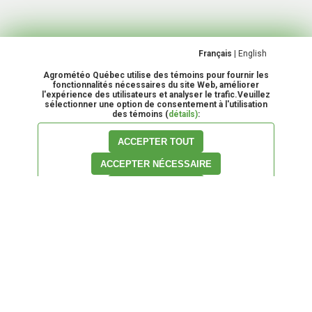
Français
|
English
Agrométéo Québec utilise des témoins pour fournir les
fonctionnalités nécessaires du site Web, améliorer
l'expérience des utilisateurs et analyser le trafic.Veuillez
sélectionner une option de consentement à l'utilisation
des témoins (
détails)
:
ACCEPTER TOUT
ACCEPTER NÉCESSAIRE
PERSONNALISER
Pour votre convenance, les informations relatives aux
Conditions
d'utilisation
du site Agrométéo Québec ont été déplacées. Nous vous
rappelons qu'en faisant usage de l'information contenue sur ce site, vous
adhérez à ces conditions. Nous vous demandons donc d'en faire la
lecture
ici
avant de poursuivre votre consultation de ce site.