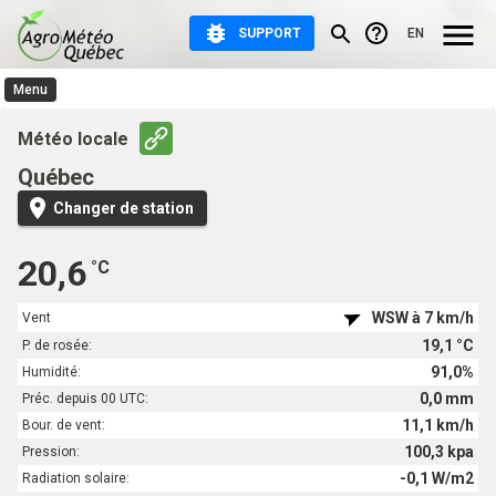
SUPPORT
EN
Menu
Observations et prévisions
Météo locale
Météo agricole
Québec
Atlas agroclimatique
Changer de station
Aide et documentation
20,6
°C
WSW à 7 km/h
Vent
19,1 °C
P. de rosée:
91,0%
Humidité:
0,0 mm
Préc. depuis 00 UTC:
11,1 km/h
Bour. de vent:
100,3 kpa
Pression:
-0,1 W/m2
Radiation solaire: