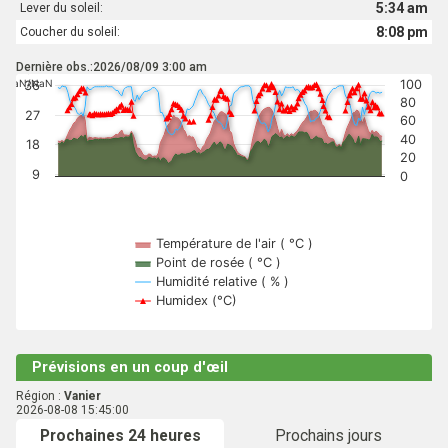
5:34 am
Lever du soleil:
8:08 pm
Coucher du soleil:
Dernière obs.:2026/08/09 3:00 am
aN:NaN
/NaN/NaN
100
36
80
27
60
40
18
20
9
0
Température de l'air ( °C )
Point de rosée ( °C )
Humidité relative ( % )
Humidex (°C)
Prévisions en un coup d'œil
Région :
Vanier
2026-08-08 15:45:00
Prochaines 24 heures
Prochains jours